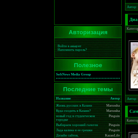
Автор:
Диа
Катего
Авторизация
Войти в аккаунт
Напомнить пароль?
Полезное
SoftNews Media Group
Последние темы
Название
Автор
Автор:
Жизнь русских в Казани
Marussha
Куда сходить в Казани?
Marussha
Сам
новый год в студенческом
Pinguin
городке
Катего
Выбираем хороший галоген
Pinguin
Лада калина и ее грешки
Pinguin
Дизайн сайтов,
KazanLife