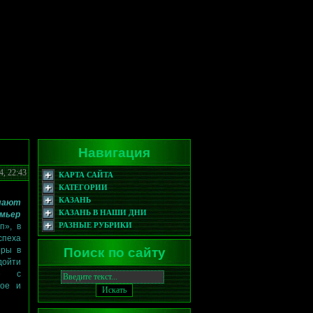
Навигация
4, 22:43
КАРТА САЙТА
КАТЕГОРИИ
КАЗАНЬ
шают
КАЗАНЬ В НАШИ ДНИ
емьер
РАЗНЫЕ РУБРИКИ
п», в
спеха
Поиск по сайту
еры в
дойти
не с
кое и