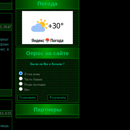
Погода
3, 19:47
уреат
урзин
нес в
Опрос на сайте
Были ли Вы в Казани ?
Я там живу
Часто бываю
Редко посещаю
Нет
Партнеры
13, 4:15
чешь