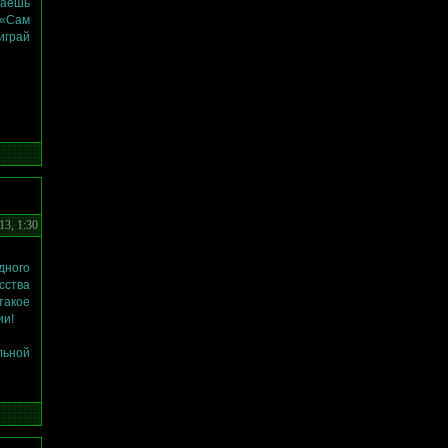
таешь
 «Сам
играй
13, 1:30
дного
сства
такое
ии!
льной