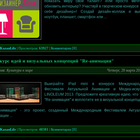
показать миру свой талант? Или просто меч
обновить интерьер? Участвуй в творческом конкурсе
себе дизайнер»! Создай дизайн-коллаж и вы
ноутбук, планшет, смартфон или ...
KazanLife
|
Просмотров:
63927
|
Комментарии [0]
курс идей и визуальных концепций "Re-анимация"
рия:
Культура в мире
Четверг, 28 марта 20
Выиграйте iPad mini в конкурсе Междунаро
Фестиваля Актуальной Анимации и Медиа-иску
LINOLEUM 2013. Предложите креативную идею, что 
"Re-анимация" и воплотите ее в визуальной концепц
анимация" - это проект, созданный Международным Фестивалем Актуа
ции ...
KazanLife
|
Просмотров:
48381
|
Комментарии [0]