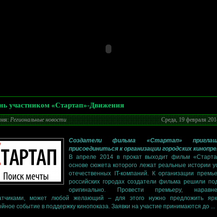
нь участником «Стартап»-Движения
рия:
Региональные новости
Среда, 19 февраля 201
Создатели фильма «Стартап» пригла
присоединиться к организации городских кинопр
В апреле 2014 в прокат выходит фильм «Старта
основе сюжета которого лежат реальные истории у
отечественных IT-компаний. К организации премь
российских городах создатели фильма решили по
оригинально. Провести премьеру, нарав
атчиками, может любой желающий – для этого нужно предложить яр
ойное событие в поддержку кинопоказа. Заявки на участие принимаются до ...