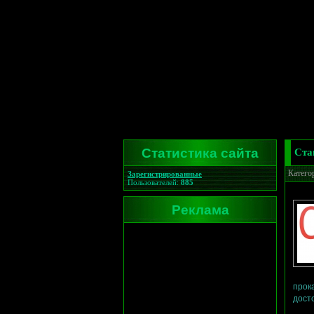
Статистика сайта
Ста
Катего
Зарегистрированные
Пользователей:
885
Реклама
прок
дост