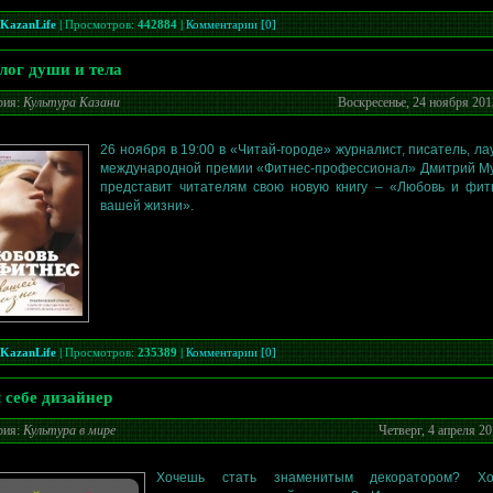
KazanLife
|
Просмотров:
442884
|
Комментарии [0]
лог души и тела
рия:
Культура Казани
Воскресенье, 24 ноября 201
26 ноября в 19:00 в «Читай-городе» журналист, писатель, ла
международной премии «Фитнес-профессионал» Дмитрий М
представит читателям свою новую книгу – «Любовь и фит
вашей жизни».
KazanLife
|
Просмотров:
235389
|
Комментарии [0]
 себе дизайнер
рия:
Культура в мире
Четверг, 4 апреля 20
Хочешь стать знаменитым декоратором? Хо