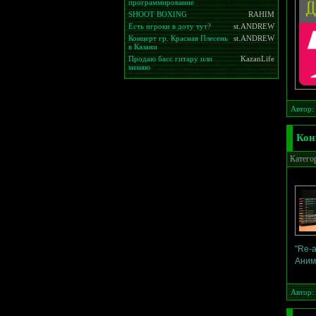
программирование
SHOOT BOXING
RAHIM
Есть игроки в доту тут?
st.ANDREW
Концерт гр. Красная Плесень
st.ANDREW
в Казани
Продаю басс гитару или
KazanLife
меняю
Автор:
Кон
Катего
"Re-
Анима
Автор: