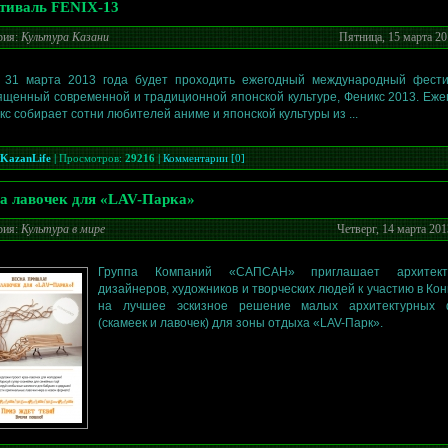
тиваль FENIX-13
рия:
Культура Казани
Пятница, 15 марта 20
 31 марта 2013 года будет проходить ежегодный международный фести
ященный современной и традиционной японской культуре, Феникс 2013. Еже
кс собирает сотни любителей аниме и японской культуры из ...
KazanLife
|
Просмотров:
29216
|
Комментарии [0]
а лавочек для «LAV-Парка»
рия:
Культура в мире
Четверг, 14 марта 201
Группа Компаний «САПСАН» приглашает архитекто
дизайнеров, художников и творческих людей к участию в Кон
на лучшее эскизное решение малых архитектурных
(скамеек и лавочек) для зоны отдыха «LAV-Парк».