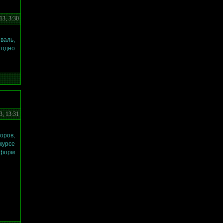
13, 3:30
валь,
годно
3, 13:31
ров,
курсе
 форм