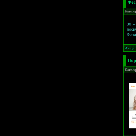
Фес
Катего
30 –
посв
Фени
Автор:
Пор
Катего